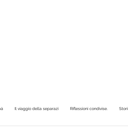
e anche quando
ò siediti,
pà
Il viaggio della separazi
Riflessioni condivise.
Stori