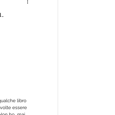
 famiglia rinnovata
.
qualche libro 
 volte essere 
 Non ho  mai 