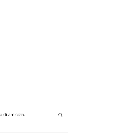
Tuo padre è un uomo
Chi sono
e di amicizia.