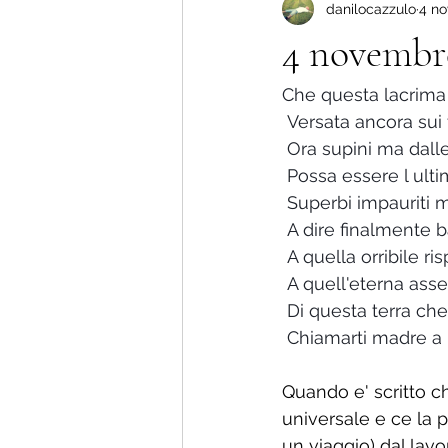
danilocazzulo
4 no
Più amore che dolore !
La nu
4 novembre
Storie di vita.
Che questa lacrima
Versata ancora sui t
Ora supini ma dalle 
Possa essere l ulti
Superbi impauriti 
 A dire finalmente 
 A quella orribile ri
 A quell'eterna ass
 Di questa terra che
 Chiamarti madre a
Quando e' scritto ch
universale e ce la p
un viaggio) dal lavo