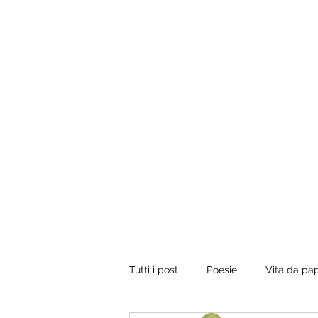
Tuo padre è un uomo.
Conviene fregarlo il tempo, non dargli importanza 
vorrebbe presentare il conto, dirgli di ripassare. Perci
rilassati e inizia a leggere.
Tutti i post
Poesie
Vita da pa