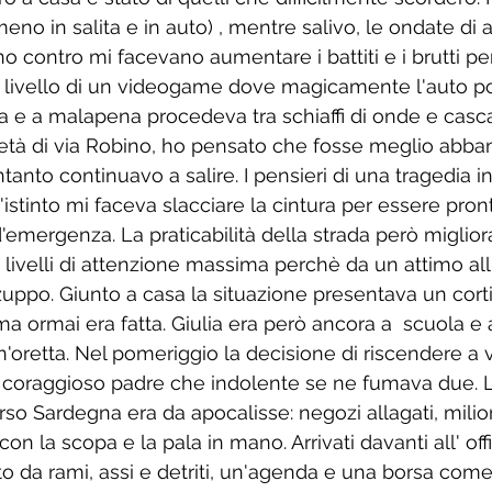
 meno in salita e in auto) , mentre salivo, le ondate d
o contro mi facevano aumentare i battiti e i brutti pen
 livello di un videogame dove magicamente l'auto 
ma e a malapena procedeva tra schiaffi di onde e casca
età di via Robino, ho pensato che fosse meglio abban
tanto continuavo a salire. I pensieri di una tragedia
istinto mi faceva slacciare la cintura per essere pron
'emergenza. La praticabilità della strada però miglior
 livelli di attenzione massima perchè da un attimo all'
zuppo. Giunto a casa la situazione presentava un corti
ma ormai era fatta. Giulia era però ancora a  scuola e
'oretta. Nel pomeriggio la decisione di riscendere a v
coraggioso padre che indolente se ne fumava due. L
rso Sardegna era da apocalisse: negozi allagati, milio
on la scopa e la pala in mano. Arrivati davanti all' offic
to da rami, assi e detriti, un'agenda e una borsa come