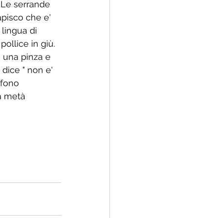
. Le serrande 
apisco che e' 
 lingua di 
ollice in giù. 
 una pinza e 
 dice " non e' 
afono 
a metà 