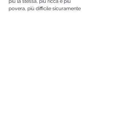
più la stessa, più ricca e più 
povera, più difficile sicuramente 
perchè mancheranno le tue parole 
e la tua comunque rassicurante 
presenza che ora diventa vuoto nel 
silenzio che è qui.
15 maggio 2018
Storie di amicizia.
Mostra tutti
Post recenti