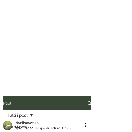
Tuo padre è un uomo.
Conviene fregarlo il tempo, non
dargli importanza e anche quando
vorrebbe presentare il conto, dirgli
di ripassare. Perciò siediti, rilassati
e inizia a leggere.
Post
Tutti i post
danilocazzulo
Tutti i post
15 ott 2020
Tempo di lettura: 2 min