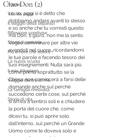
Ciao Don (2)
Poesie
Lo so, oggi si è detto che 
Vita da papà
dobbiamo andare avanti lo stesso 
Il viaggio della separazi
e so anche che tu vorresti questo 
Riflessioni condivise.
ma Don, ti giuro, non me la sento. 
Storie di amicizia.
Voglio camminare per altre vie 
avendoti nel cuore, ricordandomi 
Più amore che dolore !
le tue parole e facendo tesoro dei 
La nuova scuola
tuoi insegnamenti. Nulla sarà più 
Il mio Altopiano.
come prima soprattutto se la 
Chiesa non comincerà a farsi delle 
Viaggio dentro di me.
domande anche sul perchè 
La famiglia rinnovata
succedono certe cose, sul perchè 
Storie di vita.
si arriva a sentirsi soli e a chiudere 
la porta del cuore che, come 
dicevi tu, si può aprire solo 
dall'interno, sul perchè un Grande 
Uomo come te doveva solo e 