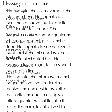
Ho sognato amore.
Poesie
Ho sognato che ci amavamo e che 
Vita da papà
stavamo bene. Ho sognato un 
Il viaggio della separazi
sentimento nuovo, pulito, quello 
Riflessioni condivise.
desiderato da sempre. E ho 
Storie di amicizia.
sognato di potere amare qualcuno 
che mi piace, dentro e si, anche 
Più amore che dolore !
fuori. Ho sognato le sue carezze e i 
La nuova scuola
suoi sorrisi che mi ricordavo, così: 
Il mio Altopiano.
freschi e pieni di fiori belli. Ho 
sognato le sue mani, la sua voce, il 
Viaggio dentro di me.
suo profilo fine.
La famiglia rinnovata
Ho sognato che mi amava ma nel 
Storie di vita.
sogno non volevo crederci ma 
capivo che non desideravo altro 
dalla vita che questo e  capivo 
allora quanto era inutille tutto il 
resto: il denaro, le auto, i vestiti e 