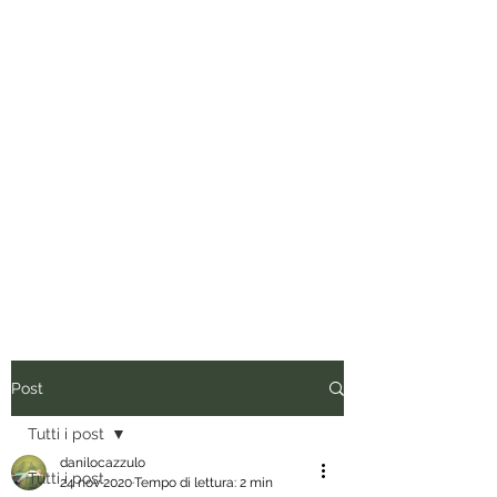
Tuo padre è un uomo.
Conviene fregarlo il tempo, non
dargli importanza e anche quando
vorrebbe presentare il conto, dirgli
di ripassare. Perciò siediti, rilassati
e inizia a leggere.
Post
Tutti i post
danilocazzulo
Tutti i post
24 nov 2020
Tempo di lettura: 2 min