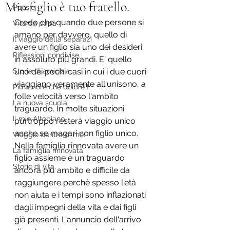
Mio figlio è tuo fratello.
Poesie
Credo che quando due persone si 
Vita da papà
amano per davvero, quello di 
Il viaggio della separazi
avere un figlio sia uno dei desideri 
Riflessioni condivise.
in assoluto più grandi. E' quello 
Storie di amicizia.
uno dei pochi casi in cui i due cuori 
viaggiano veramente all'unisono, a 
Più amore che dolore !
folle velocità verso l'ambìto 
La nuova scuola
traguardo. In molte situazioni 
Il mio Altopiano.
purtroppo resterà viaggio unico 
anche se magari non figlio unico. 
Viaggio dentro di me.
Nella famiglia rinnovata avere un 
La famiglia rinnovata
figlio assieme è un traguardo 
Storie di vita.
ancora più ambito e difficile da 
raggiungere perchè spesso l'età 
non aiuta e i tempi sono inflazionati 
dagli impegni della vita e dai figli 
già presenti. L'annuncio dell'arrivo 