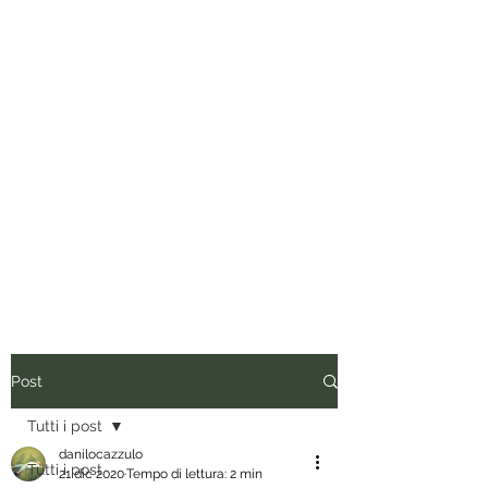
Tuo padre è un uomo.
Conviene fregarlo il tempo, non
dargli importanza e anche quando
vorrebbe presentare il conto, dirgli
di ripassare. Perciò siediti, rilassati
e inizia a leggere.
Post
Tutti i post
danilocazzulo
Tutti i post
21 dic 2020
Tempo di lettura: 2 min