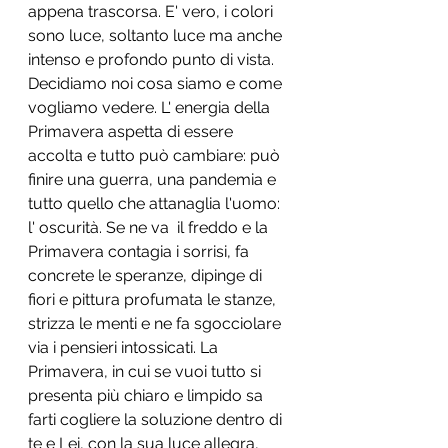
appena trascorsa. E' vero, i colori 
sono luce, soltanto luce ma anche 
intenso e profondo punto di vista. 
Decidiamo noi cosa siamo e come 
vogliamo vedere. L' energia della 
Primavera aspetta di essere 
accolta e tutto può cambiare: può 
finire una guerra, una pandemia e 
tutto quello che attanaglia l'uomo: 
l' oscurità. Se ne va  il freddo e la 
Primavera contagia i sorrisi, fa 
concrete le speranze, dipinge di 
fiori e pittura profumata le stanze, 
strizza le menti e ne fa sgocciolare 
via i pensieri intossicati. La 
Primavera, in cui se vuoi tutto si 
presenta più chiaro e limpido sa 
farti cogliere la soluzione dentro di 
te e Lei, con la sua luce allegra, 