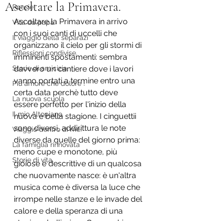
Ascoltare la Primavera.
Poesie
Ascoltare la Primavera in arrivo 
Vita da papà
con i suoi canti di uccelli che 
Il viaggio della separazi
organizzano il cielo per gli stormi di 
Riflessioni condivise.
imminenti spostamenti: sembra 
Storie di amicizia.
davvero un cantiere dove i lavori 
vanno portati a termine entro una 
Più amore che dolore !
certa data perchè tutto deve 
La nuova scuola
essere perfetto per l'inizio della 
Il mio Altopiano.
nuova e bella stagione. I cinguettii 
sono diversi, addirittura le note 
Viaggio dentro di me.
diverse da quelle del giorno prima: 
La famiglia rinnovata
meno cupe e monotone, più 
Storie di vita.
gioiose e descrittive di un qualcosa 
che nuovamente nasce: è un'altra 
musica come è diversa la luce che 
irrompe nelle stanze e le invade del 
calore e della speranza di una 