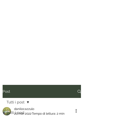
Tuo padre è un uomo.
Conviene fregarlo il tempo, non
dargli importanza e anche quando
vorrebbe presentare il conto, dirgli
di ripassare. Perciò siediti, rilassati
e inizia a leggere.
Post
Tutti i post
danilocazzulo
Tutti i post
20 mar 2022
Tempo di lettura: 2 min