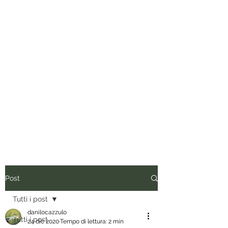
Tuo padre è un uomo.
Conviene fregarlo il tempo, non
dargli importanza e anche quando
vorrebbe presentare il conto, dirgli
di ripassare. Perciò siediti, rilassati
e inizia a leggere.
Post
Tutti i post
danilocazzulo
Tutti i post
24 dic 2020
Tempo di lettura: 2 min