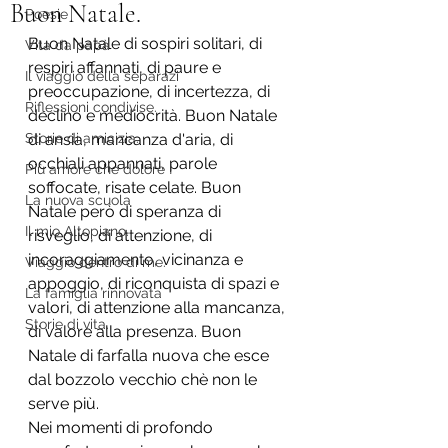
Buon Natale.
Poesie
Buon Natale di sospiri solitari, di 
Vita da papà
respiri affannati, di paure e 
Il viaggio della separazi
preoccupazione, di incertezza, di 
Riflessioni condivise.
declino e mediocrità. Buon Natale 
Storie di amicizia.
di ansia, mancanza d'aria, di 
occhiali appannati, parole 
Più amore che dolore !
soffocate, risate celate. Buon 
La nuova scuola
Natale però di speranza di 
Il mio Altopiano.
risveglio, di attenzione, di 
incoraggiamento, vicinanza e 
Viaggio dentro di me.
appoggio, di riconquista di spazi e 
La famiglia rinnovata
valori, di attenzione alla mancanza, 
Storie di vita.
di valore alla presenza. Buon 
Natale di farfalla nuova che esce 
dal bozzolo vecchio chè non le 
serve più.
Nei momenti di profondo 