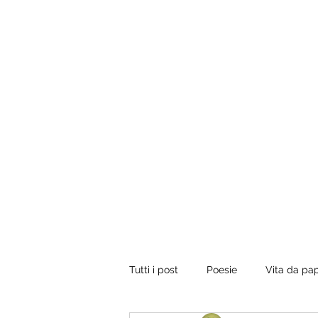
Tuo padre è un uomo.
Conviene fregarlo il tempo, non dargli importanza 
vorrebbe presentare il conto, dirgli di ripassare. Perci
rilassati e inizia a leggere.
Tutti i post
Poesie
Vita da pa