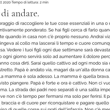
tt 2020
Tempo di lettura: 2 min
ova scuola
Il mio Altopiano.
Viaggio dentro di me.
La
 di andare.
coraggio di raccogliere le tue cose essenziali in una o
ntivamente ponderato. Se hai figli cerca di farlo quan
e quando in casa non c'è proprio nessuno. Andrai via 
stringeva al collo ma lascerai lì tempo e cuore comunq
sa. Vedere i tuoi figli ogni due settimane sarà devast
no ogni giorno servirà solo ad aumentare il dolore per
nno cosa dirti. Sarai quello cattivo ad ogni modo sia 
stretto. Papà è andato via, magari da un'alta donna ca
a. La mamma è sola adesso. La mamma è quella brava.
isto piangere. Papà è forte e ora è cattivo. Non ci vu
a. La strada dei padri neo separati è una salita impe
ve non c'è tempo per fermarsi ma solo per ferirsi. Il 
 braccia e di cuore per riconquistare e pagare quello 
vviso di quelle corse sui prati dell'infanzia. Non c'è me