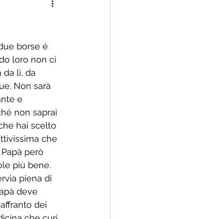
 famiglia rinnovata
 due borse é 
do loro non ci 
da lì, da 
ue. Non sarà 
ante e 
ché non saprai 
che hai scelto 
ttivissima che 
 Papà però 
ole più bene. 
rvia piena di 
papà deve 
affranto dei 
dicina che curi 