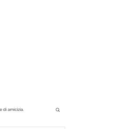
Tuo padre è un uomo
Chi sono
e di amicizia.