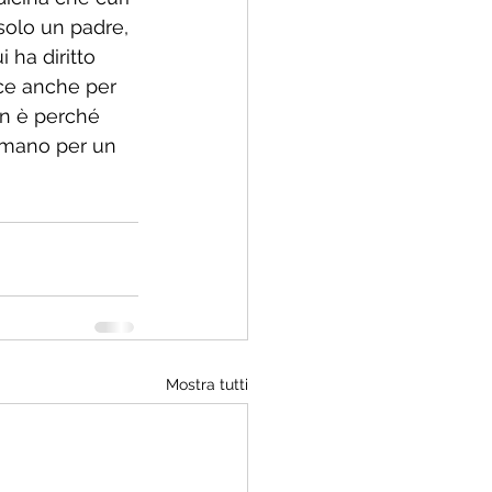
 solo un padre, 
 ha diritto 
ice anche per 
on è perché 
umano per un 
Mostra tutti