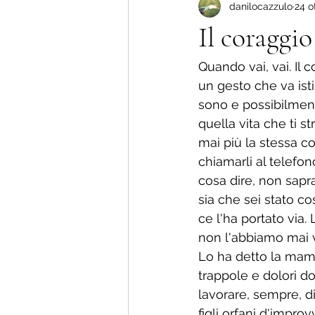
danilocazzulo
24 o
Più amore che dolore !
La nu
Il coraggio
Storie di vita.
Quando vai, vai. Il 
un gesto che va isti
sono e possibilment
quella vita che ti 
mai più la stessa co
chiamarli al telefo
cosa dire, non sapra
sia che sei stato co
ce l'ha portato vi
non l'abbiamo mai v
Lo ha detto la mamm
trappole e dolori do
lavorare, sempre, di
figli orfani d'impro