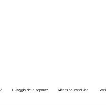
e anche quando
ò siediti,
pà
Il viaggio della separazi
Riflessioni condivise.
Stori