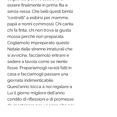
essere finalmente in prima fila e 
senza ressa. Che belli questi bimbi 
"costretti“ a esibirsi per mamme, 
papà e nonni commossi. Chi canta, 
chi fa finta, chi non trova la giusta 
mossa perchè non preparata. 
Cogliamolo impreparato questo 
Natale dalle strenne innaturali che 
si avvicina, facciamolo entrare e 
sedere a tavola come se niente 
fosse. Prepariamogli ravioli fatti in 
casa e facciamogli passare una 
giornata indimenticabile. 
Quest'anno tocca a noi regalare a 
Lui il giorno migliore dell'anno 
condito di riflessioni e di promesse 
da mantenere per un anno che per 
forza dovrà essere più bello 