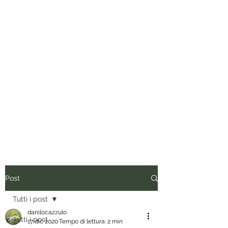
Tuo padre è un uomo.
Conviene fregarlo il tempo, non
dargli importanza e anche quando
vorrebbe presentare il conto, dirgli
di ripassare. Perciò siediti, rilassati
e inizia a leggere.
Post
Tutti i post
danilocazzulo
Tutti i post
17 dic 2020
Tempo di lettura: 2 min