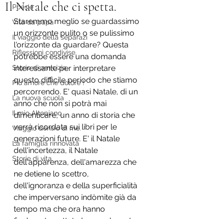
Il Natale che ci spetta.
Poesie
Staremmo meglio se guardassimo 
Vita da papà
un orizzonte pulito o se pulissimo 
Il viaggio della separazi
l'orizzonte da guardare? Questa 
Riflessioni condivise.
potrebbe essere una domanda 
Storie di amicizia.
interessante per interpretare 
questo difficile periodo che stiamo 
Più amore che dolore !
percorrendo. E' quasi Natale, di un 
La nuova scuola
anno che non si potrà mai 
Il mio Altopiano.
dimenticare, un anno di storia che 
verrà ricordata sui libri per le 
Viaggio dentro di me.
generazioni future. E' il Natale 
La famiglia rinnovata
dell'incertezza, il Natale 
Storie di vita.
dell'apparenza, dell'amarezza che 
ne detiene lo scettro, 
dell'ignoranza e della superficialità 
che imperversano indòmite già da 
tempo ma che ora hanno 