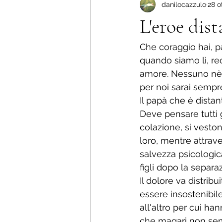
danilocazzulo
28 o
Più amore che dolore !
La nu
L'eroe dist
Storie di vita.
Che coraggio hai, pa
quando siamo lì, re
amore. Nessuno nè l
per noi sarai sempre
Il papà che è distan
Deve pensare tutti g
colazione, si vesto
loro, mentre attrav
salvezza psicologic
figli dopo la separa
Il dolore va distribu
essere insostenibil
all'altro per cui ha
che magari non sem