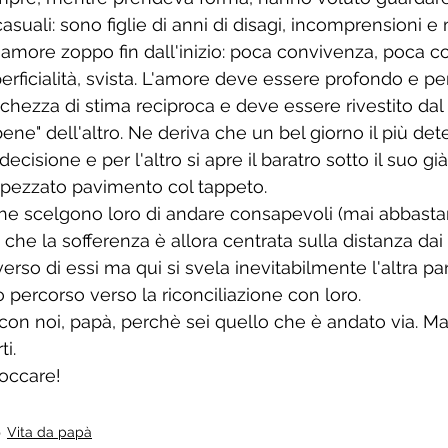
asuali: sono figlie di anni di disagi, incomprensioni e
amore zoppo fin dall'inizio: poca convivenza, poca 
superficialità, svista. L'amore deve essere profondo e pe
icchezza di stima reciproca e deve essere rivestito dal 
ene" dell'altro. Ne deriva che un bel giorno il più det
cisione e per l'altro si apre il baratro sotto il suo già
ppezzato pavimento col tappeto. 
 che scelgono loro di andare consapevoli (mai abbasta
e la sofferenza è allora centrata sulla distanza dai f
rso di essi ma qui si svela inevitabilmente l'altra par
o percorso verso la riconciliazione con loro. 
con noi, papà, perchè sei quello che è andato via. Ma
i. 
occare!
Vita da papà