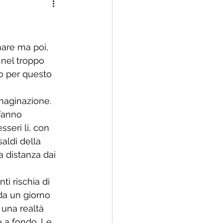
 famiglia rinnovata
nare ma poi, 
 nel troppo 
to per questo 
mmaginazione. 
fanno 
seri li, con 
aldi della 
 distanza dai 
ti rischia di 
da un giorno 
 una realtà 
 a fondo. Le 