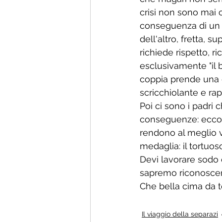
crisi non sono mai c
conseguenza di un 
dell'altro, fretta, 
richiede rispetto, r
esclusivamente "il b
coppia prende una de
scricchiolante e ra
Poi ci sono i padri
conseguenze: ecco ch
rendono al meglio ve
medaglia: il tortuos
Devi lavorare sodo 
sapremo riconoscert
Che bella cima da t
Il viaggio della separazi