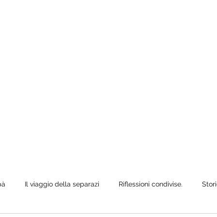
e anche quando
ò siediti,
pà
Il viaggio della separazi
Riflessioni condivise.
Stori