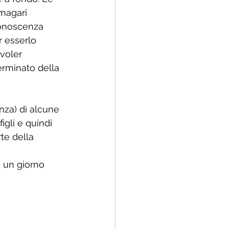
 magari 
conoscenza 
r esserlo 
voler 
erminato della 
 
nza) di alcune 
igli e quindi 
te della 
 un giorno 