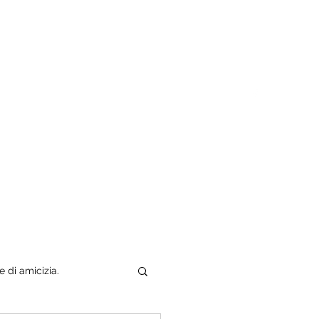
Tuo padre è un uomo
Chi sono
e di amicizia.