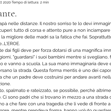
tt 2020
Tempo di lettura: 2 min
ova scuola
Il mio Altopiano.
Viaggio dentro di me.
La
ante.
pà nelle distanze. Il nostro sorriso te lo devi immagi
cuperi: tutto di corsa e attento pure a non inciampare
a migliore delle madri sa la fatica che fai. Soprattut
...L'EROE. 
te dai figli deve per forza dotarsi di una magnifica i
iorni, "guardarsi" i suoi bambini mentre si svegliano, 
no e vanno a scuola. La sua mano immaginaria deve es
ersano la strada. Questa forma mentis è uno dei capos
a che un padre deve costruirsi per andare avanti nella
zione. 
ito, spalmato e rateizzato, se possibile, perchè altrimen
e. Ci sono padri che si trovano in mezzo a una strada 
nno a che fare con una tragedia che li vede di fronte a
pre, mentre prendeva forma, hanno voluto guardare