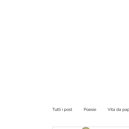
Tuo padre è un uomo.
Conviene fregarlo il tempo, non dargli importanza 
vorrebbe presentare il conto, dirgli di ripassare. Perci
rilassati e inizia a leggere.
Tutti i post
Poesie
Vita da pa