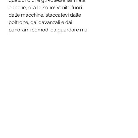
qualcuno che gli volesse far male: 
ebbene, ora lo sono! Venite fuori 
dalle macchine, staccatevi dalle 
poltrone, dai davanzali e dai 
panorami comodi da guardare ma 
impossibili ora da raggiungere e 
mostrate di che pasta siete fatti e 
della forza che avete se vi toccano 
i bambini.
Riflessioni condivise.
La nuova scuola
Vita da papà
Mostra tutti
Post recenti