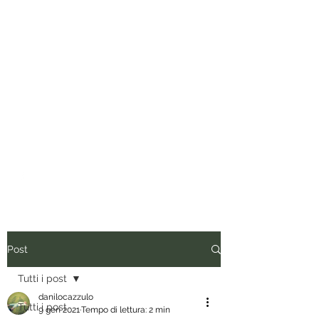
Tuo padre è un uomo.
Conviene fregarlo il tempo, non
dargli importanza e anche quando
vorrebbe presentare il conto, dirgli
di ripassare. Perciò siediti, rilassati
e inizia a leggere.
Post
Tutti i post
danilocazzulo
Tutti i post
9 gen 2021
Tempo di lettura: 2 min