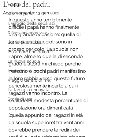
L' ora dei padri.
Poesie
Aggiornamento:
13 gen 2021
Vita da papà
In questo anno terribilmente 
Il viaggio della separazi
difficile i papà hanno finalmente 
Riflessioni condivise.
una grande occasione: quella di 
fare i papà. I cuccioli sono in 
Storie di amicizia.
grosso pericolo. La scuola non 
Più amore che dolore !
riapre, almeno quella di secondo 
La nuova scuola
grado e allora mi chiedo perchè 
Il mio Altopiano.
nessuno o pochi padri manifestino 
la loro rabbia verso questo futuro 
Viaggio dentro di me.
pericolosamente incerto a cui i 
La famiglia rinnovata
ragazzi vanno incontro. La 
Storie di vita.
cosiddetta modesta percentuale di 
popolazione ora dimenticata 
(quella appunto dei ragazzi in età 
da scuola superiore) tra vent'anni 
dovrebbe prendere le redini dei 