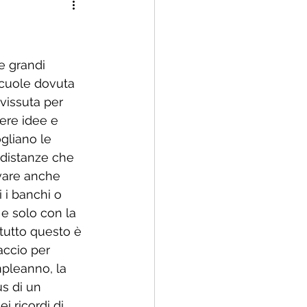
 famiglia rinnovata
e grandi 
scuole dovuta 
 vissuta per 
ere idee e 
gliano le 
 distanze che 
ivare anche 
 i banchi o 
e solo con la 
tutto questo è 
accio per 
mpleanno, la 
us di un 
 ricordi di 