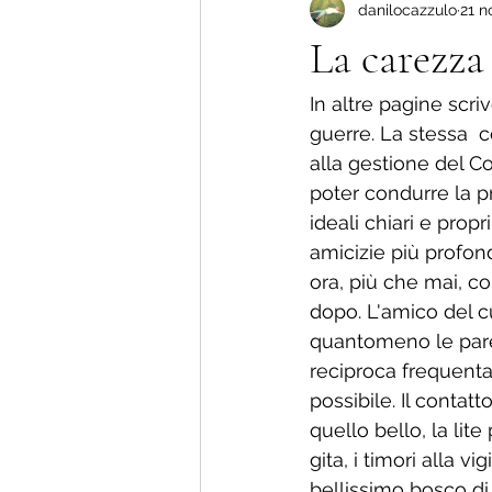
danilocazzulo
21 n
Più amore che dolore !
La nu
La carezza 
Storie di vita.
In altre pagine scr
guerre. La stessa  
alla gestione del Cov
poter condurre la pr
ideali chiari e pro
amicizie più profon
ora, più che mai, c
dopo. L'amico del c
quantomeno le paret
reciproca frequenta
possibile. Il contatt
quello bello, la lit
gita, i timori alla v
bellissimo bosco di 