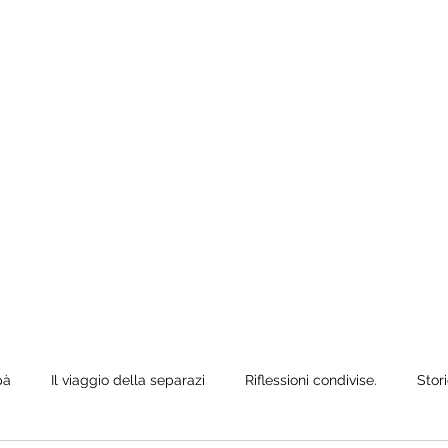
e anche quando
ò siediti,
pà
Il viaggio della separazi
Riflessioni condivise.
Stori