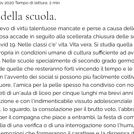
ov 2020
Tempo di lettura: 2 min
ova scuola
Il mio Altopiano.
Viaggio dentro di me.
La
della scuola.
ivevo di virtù talentuose mancate e perse a causa dell
cosa accade in seguito alla scellerata chiusura delle 
id 19. Nelle classi c'e' vita. Vita vera. Si studia quella
opria in condizioni umane di cultura sufficiente ad av
pri. Nelle scuole specialmente di secondo grado germo
de quelle che resteranno forti vincendo il tempo e le
on l'avvento dei social si possono più facilmente colt
uore, l'amica per la pelle spesso ha condiviso con noi
i di un'aula di liceo per cinque lunghi ma brevi anni 
zione e con l'indimenticabile vissuto adolescenziale 
o, lo sguardo, la consolazione per il brutto voto, l'abbr
e per il compagna che piace a entrambi, la festa di co
igilia di una verifica o di una interrogazione sono l'hum
emozioni che formeranno il carattere e la dispensa dei