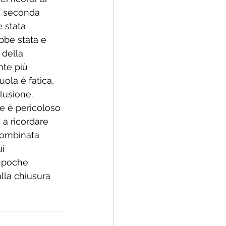
a seconda 
 stata 
bbe stata e 
 della 
nte più 
uola è fatica, 
lusione. 
le è pericoloso 
 a ricordare 
combinata 
i 
i poche 
lla chiusura 