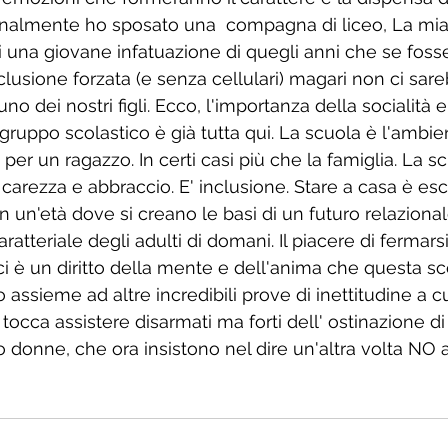
onalmente ho sposato una  compagna di liceo, La mi
di una giovane infatuazione di quegli anni che se fosse
lusione forzata (e senza cellulari) magari non ci sare
no dei nostri figli. Ecco, l'importanza della socialità e
gruppo scolastico è già tutta qui. La scuola è l'ambie
 per un ragazzo. In certi casi più che la famiglia. La sc
carezza e abbraccio. E' inclusione. Stare a casa è esc
n un'età dove si creano le basi di un futuro relaziona
ratteriale degli adulti di domani. Il piacere di fermarsi
ci è un diritto della mente e dell'anima che questa s
assieme ad altre incredibili prove di inettitudine a cu
tocca assistere disarmati ma forti dell' ostinazione d
 donne, che ora insistono nel dire un'altra volta NO a