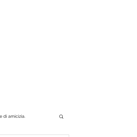
Tuo padre è un uomo
Chi sono
e di amicizia.