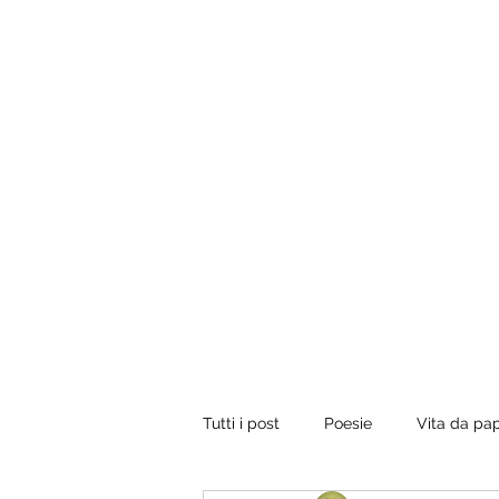
Tuo padre è un uomo.
Conviene fregarlo il tempo, non dargli importanza 
vorrebbe presentare il conto, dirgli di ripassare. Perci
rilassati e inizia a leggere.
Tutti i post
Poesie
Vita da pa