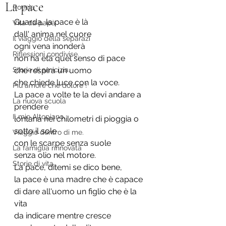
La pace
Poesie
Guarda, la pace è là
Vita da papà
dall' anima nel cuore
Il viaggio della separazi
ogni vena inonderà
Riflessioni condivise.
non ha età quel senso di pace
Storie di amicizia.
che respira un uomo
che chiede luce con la voce.
Più amore che dolore !
La pace a volte te la devi andare a 
La nuova scuola
prendere
Il mio Altopiano.
lontana nei chilometri di pioggia o 
sotto il sole
Viaggio dentro di me.
con le scarpe senza suole
La famiglia rinnovata
senza olio nel motore.
Storie di vita.
La pace, ditemi se dico bene,
la pace è una madre che è capace
di dare all'uomo un figlio che è la 
vita
da indicare mentre cresce