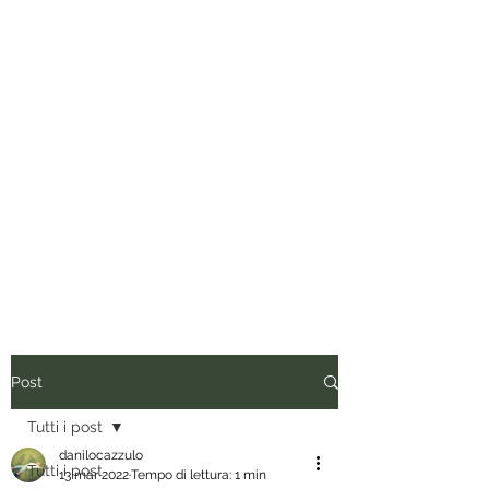
Tuo padre è un uomo.
Conviene fregarlo il tempo, non
dargli importanza e anche quando
vorrebbe presentare il conto, dirgli
di ripassare. Perciò siediti, rilassati
e inizia a leggere.
Post
Tutti i post
danilocazzulo
Tutti i post
13 mar 2022
Tempo di lettura: 1 min