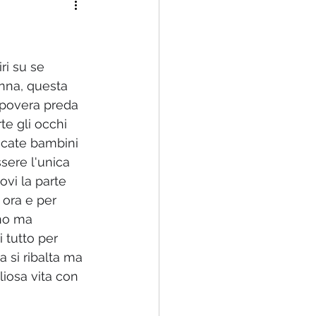
 famiglia rinnovata
ri su se 
anna, questa 
 povera preda 
te gli occhi 
ncate bambini 
sere l'unica 
vi la parte 
e ora e per 
no ma 
 tutto per 
 si ribalta ma 
iosa vita con 