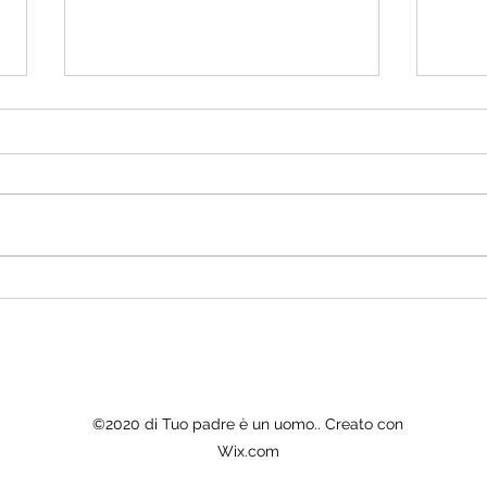
Eroi 
La ragazzina e il palloncino.
©2020 di Tuo padre è un uomo.. Creato con
Wix.com