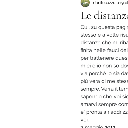
danilocazzulo
19 o
Più amore che dolore !
La nu
Le distanz
Storie di vita.
Qui, su questa pagina
stesso e a volte ri
distanza che mi riba
finita nelle fauci d
per trattenere ques
miei e io non so do
via perchè io sia d
più vera di me stesso
sempre. Verrà il te
sapendo che voi siet
amarvi sempre come 
e' pronta a riaddri
voi...
7 maggio 2012.