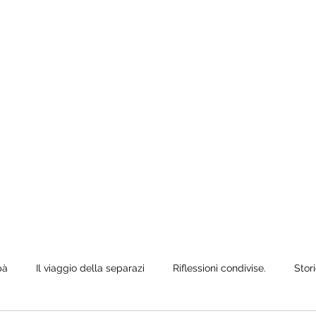
e anche quando
ò siediti,
pà
Il viaggio della separazi
Riflessioni condivise.
Stori