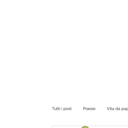
Tuo padre è un uomo.
Conviene fregarlo il tempo, non dargli importanza 
vorrebbe presentare il conto, dirgli di ripassare. Perci
rilassati e inizia a leggere.
Tutti i post
Poesie
Vita da pa