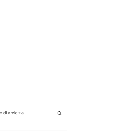
Tuo padre è un uomo
Chi sono
e di amicizia.