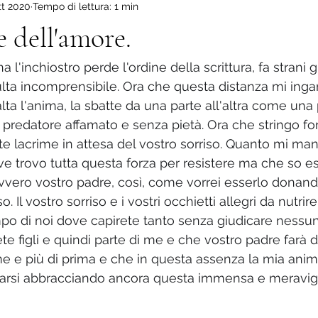
tt 2020
Tempo di lettura: 1 min
ova scuola
Il mio Altopiano.
Viaggio dentro di me.
La
e dell'amore.
 l'inchiostro perde l'ordine della scrittura, fa strani gi
sulta incomprensibile. Ora che questa distanza mi ing
lta l'anima, la sbatte da una parte all'altra come una
el predatore affamato e senza pietà. Ora che stringo for
te lacrime in attesa del vostro sorriso. Quanto mi ma
ve trovo tutta questa forza per resistere ma che so es
avvero vostro padre, così, come vorrei esserlo donando
. Il vostro sorriso e i vostri occhietti allegri da nutrir
mpo di noi dove capirete tanto senza giudicare nessu
e figli e quindi parte di me e che vostro padre farà di
e più di prima e che in questa assenza la mia anima
zzarsi abbracciando ancora questa immensa e meravigl