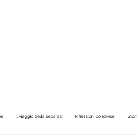
e anche quando
ò siediti,
pà
Il viaggio della separazi
Riflessioni condivise.
Stori