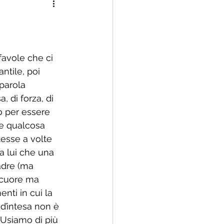
 famiglia rinnovata
favole che ci 
ntile, poi 
parola 
 di forza, di 
o per essere 
re qualcosa 
tesse a volte 
a lui che una 
adre (ma 
 cuore ma 
ti in cui la 
 d’intesa non è 
 Usiamo di più 