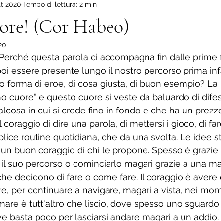
tt 2020
Tempo di lettura: 2 min
ova scuola
Il mio Altopiano.
Viaggio dentro di me.
La
uore! (Cor Habeo)
020
 Perché questa parola ci accompagna fin dalle prime 
oi essere presente lungo il nostro percorso prima infa
o forma di eroe, di cosa giusta, di buon esempio? La 
ho cuore” e questo cuore si veste da baluardo di difesa,
lcosa in cui si crede fino in fondo e che ha un prezz
l coraggio di dire una parola, di mettersi i gioco, di fa
plice routine quotidiana, che da una svolta. Le idee s
un buon coraggio di chi le propone. Spesso è grazie 
 il suo percorso o cominciarlo magari grazie a una m
he decidono di fare o come fare. Il coraggio è avere
 per continuare a navigare, magari a vista, nei momen
 mare è tutt'altro che liscio, dove spesso uno sguardo
ove basta poco per lasciarsi andare magari a un addio.