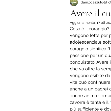
danilocazzulo
15 o
Più amore che dolore !
La nu
Avere il c
Aggiornamento:
17 ott 2
Storie di vita.
Cosa è il coraggio?
vengono lette per p
adolescenziale sott
coraggio significa “
passione per un qua
conquistato. Avere i
che va oltre la sem
vengono esibite da 
vita può continuare
anche a un padre) c
anche anima sempre,
zavorra è tanta e il
più sufficiente e d