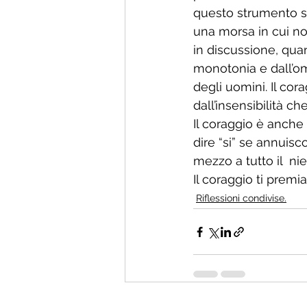
questo strumento so
una morsa in cui no
in discussione, quan
monotonia e dall’o
degli uomini. Il cor
dall’insensibilità c
Il coraggio è anche
dire “si” se annuisc
mezzo a tutto il  ni
Il coraggio ti premi
Riflessioni condivise.