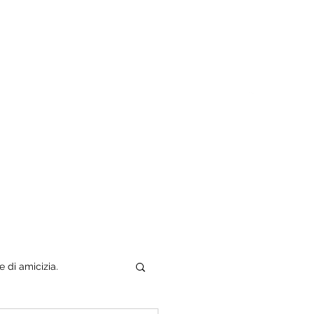
Tuo padre è un uomo
Chi sono
e di amicizia.