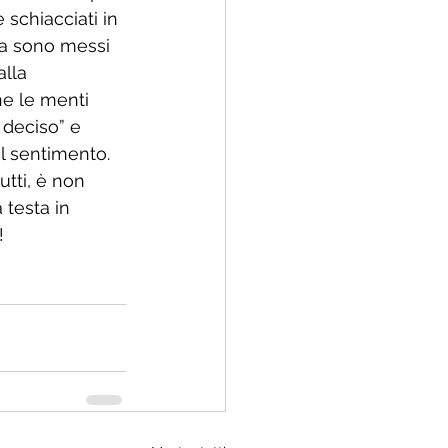
schiacciati in 
za sono messi 
lla 
e le menti 
 deciso” e 
l sentimento. 
tti, è non 
 testa in 
! 