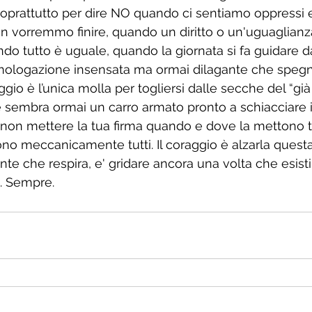
prattutto per dire NO quando ci sentiamo oppressi e 
n vorremmo finire, quando un diritto o un'uguaglian
do tutto è uguale, quando la giornata si fa guidare da
mologazione insensata ma ormai dilagante che spegn
aggio è l’unica molla per togliersi dalle secche del “già
he sembra ormai un carro armato pronto a schiacciare i
 non mettere la tua firma quando e dove la mettono tu
ono meccanicamente tutti. Il coraggio è alzarla questa
ente che respira, e' gridare ancora una volta che esisti
a. Sempre.