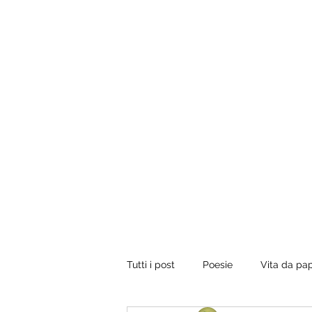
Tuo padre è un uomo.
Conviene fregarlo il tempo, non dargli importanza 
vorrebbe presentare il conto, dirgli di ripassare. Perci
rilassati e inizia a leggere.
Tutti i post
Poesie
Vita da pa