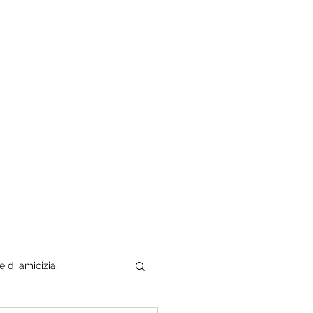
Tuo padre è un uomo
Chi sono
e di amicizia.