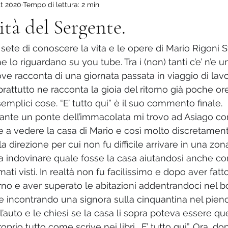
tt 2020
Tempo di lettura: 2 min
ova scuola
Il mio Altopiano.
Viaggio dentro di me.
La
ità del Sergente.
sete di conoscere la vita e le opere di Mario Rigoni 
 che lo riguardano su you tube. Tra i (non) tanti c’e’ n’e 
e racconta di una giornata passata in viaggio di lavo
prattutto ne racconta la gioia del ritorno già poche ore
semplici cose. “E’ tutto qui” è il suo commento finale.
nte un ponte dell’immacolata mi trovo ad Asiago con 
 a vedere la casa di Mario e così molto discretamente
la direzione per cui non fu difficile arrivare in una zon
a indovinare quale fosse la casa aiutandosi anche co
mati visti. In realtà non fu facilissimo e dopo aver fatto
rno e aver superato le abitazioni addentrandoci nel b
 incontrando una signora sulla cinquantina nel pieno
’auto e le chiesi se la casa li sopra poteva essere que
proprio tutto come scrive nei libri… E’ tutto qui”. Ora, d