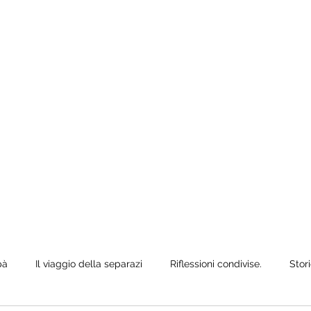
e anche quando
ò siediti,
pà
Il viaggio della separazi
Riflessioni condivise.
Stori