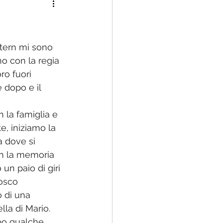
 famiglia rinnovata
Stern mi sono 
uno con la regia 
ro fuori 
 dopo e il 
la famiglia e 
, iniziamo la 
a dove si 
n la memoria 
 un paio di giri 
osco 
 di una 
lla di Mario. 
opo qualche 