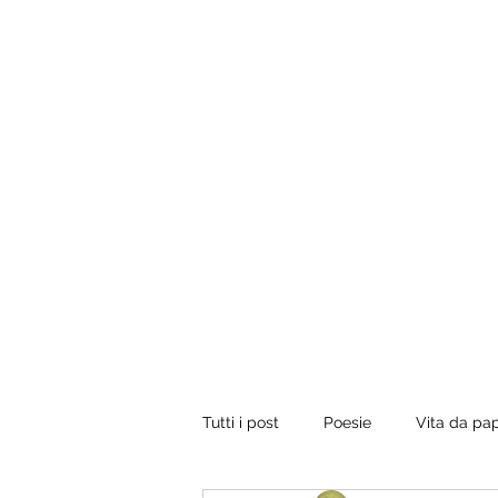
Tuo padre è un uomo.
Conviene fregarlo il tempo, non dargli importanza 
vorrebbe presentare il conto, dirgli di ripassare. Perci
rilassati e inizia a leggere.
Tutti i post
Poesie
Vita da pa