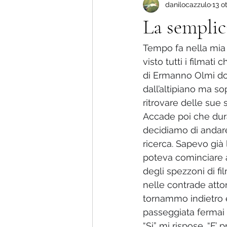
danilocazzulo
13 o
Più amore che dolore !
La nu
La semplic
Storie di vita.
Tempo fa nella mia 
visto tutti i filmati
di Ermanno Olmi dov
dall’altipiano ma so
ritrovare delle sue 
Accade poi che dura
decidiamo di andare
ricerca. Sapevo già 
poteva cominciare 
degli spezzoni di fil
nelle contrade atto
tornammo indietro e
passeggiata fermai l
“Si” mi rispose. “E’ 