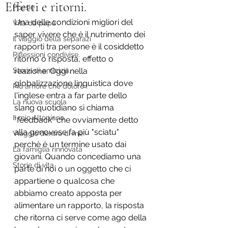
Effetti e ritorni.
Poesie
Una delle condizioni migliori del 
Vita da papà
saper vivere che è il nutrimento dei 
Il viaggio della separazi
rapporti tra persone è il cosiddetto 
Riflessioni condivise.
ritorno o risposta, effetto o 
Storie di amicizia.
reazione. Oggi nella 
globalizzazione linguistica dove 
Più amore che dolore !
l'inglese entra a far parte dello 
La nuova scuola
slang quotidiano si chiama 
Il mio Altopiano.
"feedback" che ovviamente detto 
alla genovese fa più "sciatu" 
Viaggio dentro di me.
perchè è un termine usato dai 
La famiglia rinnovata
giovani. Quando concediamo una 
Storie di vita.
parte di noi o un oggetto che ci 
appartiene o qualcosa che 
abbiamo creato apposta per 
alimentare un rapporto, la risposta 
che ritorna ci serve come ago della 