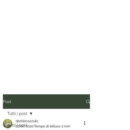
Tuo padre è un uomo.
Conviene fregarlo il tempo, non
dargli importanza e anche quando
vorrebbe presentare il conto, dirgli
di ripassare. Perciò siediti, rilassati
e inizia a leggere.
Post
Tutti i post
danilocazzulo
Tutti i post
22 dic 2020
Tempo di lettura: 2 min