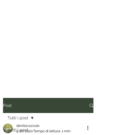
Tuo padre è un uomo.
Conviene fregarlo il tempo, non
dargli importanza e anche quando
vorrebbe presentare il conto, dirgli
di ripassare. Perciò siediti, rilassati
e inizia a leggere.
Post
Tutti i post
danilocazzulo
Tutti i post
9 ott 2020
Tempo di lettura: 1 min