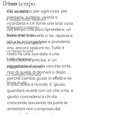
Il tuo tempo.
Poesie
C’e’ un tempo per ogni cosa, per 
Vita da papà
pensarla, sudarla, viverla e 
Il viaggio della separazi
ricordarla e c’e’ forse una sola cosa 
Riflessioni condivise.
nel tempo che puoi riprendere, un 
Storie di amicizia.
treno che, ti avverta o no, ripassa e 
sta a te accorgertene e prenderlo 
Più amore che dolore !
ora, ancora oppure no. Tutto il 
La nuova scuola
resto ha una sua data e una 
Il mio Altopiano.
collocazione precisa, e’ un 
ingrediente di quella vecchia torta, 
Viaggio dentro di me.
non di quella di domani o dopo 
La famiglia rinnovata
perché cambia gusto in effetti e ne 
Storie di vita.
è solo dolce il ricordo. E’ giusto 
guardare avanti con ciò che si ha, è 
giusto concedersi a chi sta 
crescendo lasciando da parte le 
ambizioni non comprese dal 