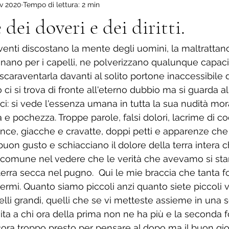
v 2020
Tempo di lettura: 2 min
ova scuola
Il mio Altopiano.
Viaggio dentro di me.
La
 dei doveri e dei diritti.
venti discostano la mente degli uomini, la maltrattano
cinano per i capelli, ne polverizzano qualunque capaci
caraventarla davanti al solito portone inaccessibile d
o ci si trova di fronte all'eterno dubbio ma si guarda al
ci: si vede l'essenza umana in tutta la sua nudità moral
e pochezza. Troppe parole, falsi dolori, lacrime di coc
ience, giacche e cravatte, doppi petti e apparenze ch
buon gusto e schiacciano il dolore della terra intera ch
e comune nel vedere che le verità che avevamo si st
rra secca nel pugno.  Qui le mie braccia che tanta f
ermi. Quanto siamo piccoli anzi quanto siete piccoli v
lli grandi, quelli che se vi metteste assieme in una 
 vita a chi ora della prima non ne ha più e la seconda
ncora troppo presto per pensare al dopo ma il buon gio