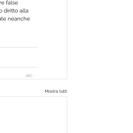
e false 
diritto alla 
 date neanche 
Mostra tutti