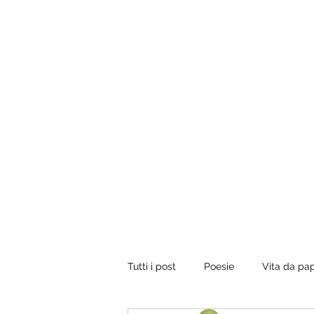
Tuo padre è un uomo.
Conviene fregarlo il tempo, non dargli importanza 
vorrebbe presentare il conto, dirgli di ripassare. Perci
rilassati e inizia a leggere.
Tutti i post
Poesie
Vita da pa