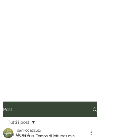
Tuo padre è un uomo.
Conviene fregarlo il tempo, non
dargli importanza e anche quando
vorrebbe presentare il conto, dirgli
di ripassare. Perciò siediti, rilassati
e inizia a leggere.
Post
Tutti i post
danilocazzulo
Tutti i post
16 ott 2020
Tempo di lettura: 1 min