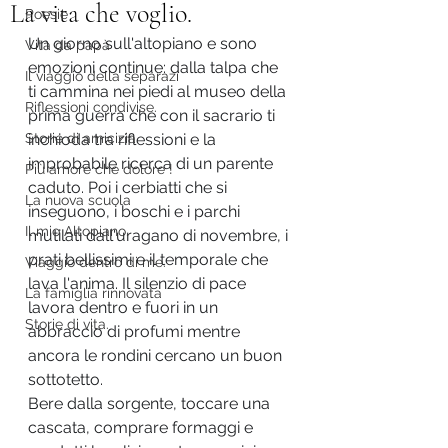
La vita che voglio.
Poesie
Un giorno sull'altopiano e sono 
Vita da papà
emozioni continue: dalla talpa che 
Il viaggio della separazi
ti cammina nei piedi al museo della 
Riflessioni condivise.
prima guerra che con il sacrario ti 
Storie di amicizia.
inchioda tra riflessioni e la 
improbabile ricerca di un parente 
Più amore che dolore !
caduto. Poi i cerbiatti che si 
La nuova scuola
inseguono, i boschi e i parchi 
Il mio Altopiano.
mutilati dall'uragano di novembre, i 
prati bellissimi e il temporale che 
Viaggio dentro di me.
lava l'anima. Il silenzio di pace 
La famiglia rinnovata
lavora dentro e fuori in un 
Storie di vita.
abbraccio di profumi mentre 
ancora le rondini cercano un buon 
sottotetto.
Bere dalla sorgente, toccare una 
cascata, comprare formaggi e 