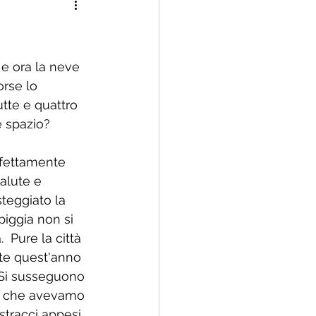
 famiglia rinnovata
 e ora la neve 
rse lo 
tte e quattro 
e spazio? 
rfettamente 
alute e 
teggiato la 
piggia non si 
  Pure la città 
lte quest'anno 
 Si susseguono 
sa che avevamo 
stracci appesi 