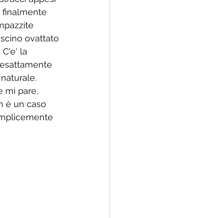
, finalmente 
impazzite 
ascino ovattato 
C'e' la 
 esattamente 
naturale. 
e mi pare, 
n è un caso 
emplicemente 