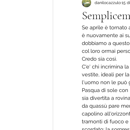
danilocazzulo
15 d
Più amore che dolore !
La nu
Semplicem
Storie di vita.
Se aprile è tornato a
è nuovamente ai suo
dobbiamo a questo r
col loro ormai pers
Credo sia così. 
C'e' chi incrimina l
vestite, ideali per 
l'uomo non le può g
Pasqua di sole con i
sia divertita a rovin
da quassù pare meno
capolino all'orizzo
tramonti di fuoco e
scordato: la sorpres