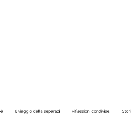
e anche quando
ò siediti,
pà
Il viaggio della separazi
Riflessioni condivise.
Stori